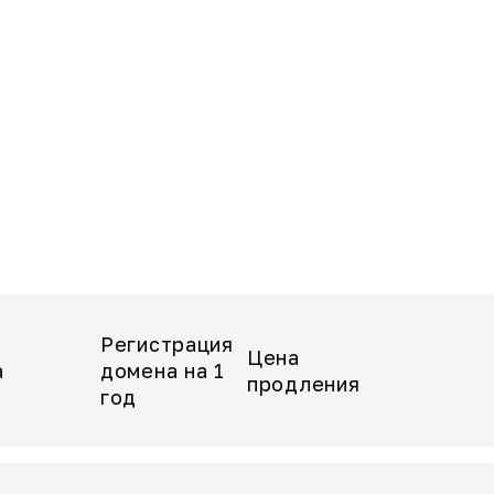
Регистрация
Цена
а
домена на 1
продления
год