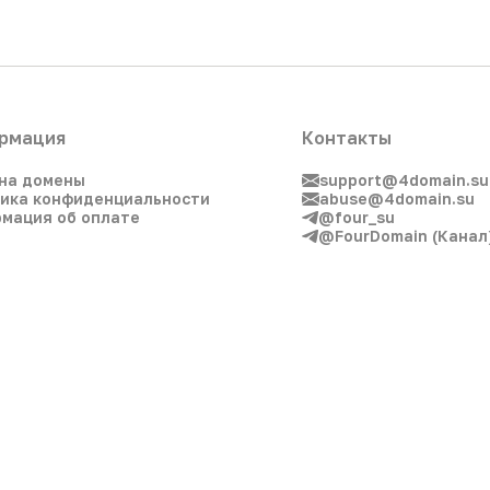
рмация
Контакты
на домены
support@4domain.su
ика конфиденциальности
abuse@4domain.su
мация об оплате
@four_su
@FourDomain (Канал