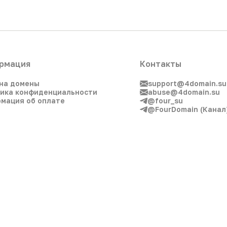
рмация
Контакты
на домены
support@4domain.su
ика конфиденциальности
abuse@4domain.su
мация об оплате
@four_su
@FourDomain (Канал